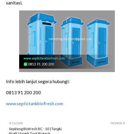
sanitasi.
Info lebih lanjut segera hubungi:
0813 91 200 200
www.septictankbiofresh.com
OLDER
NEWER
Sepiteng Biofresh RC - 10 | Tangki
Biofil | Septik Tank Biotech