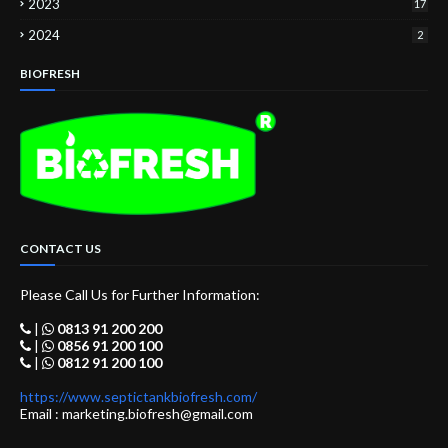
2023
17
2024
2
BIOFRESH
CONTACT US
Please Call Us for Further Information:
|
0813 91 200 200
|
0856 91 200 100
|
0812 91 200 100
https://www.septictankbiofresh.com/
Email : marketing.biofresh@gmail.com