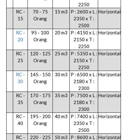
2250
RC -
70 - 75
15 m3
P : 2600 x L :
Horizontal
15
Orang
2350 x T :
2500
RC -
95 - 100
20 m3
P : 4150 x L :
Horizontal
20
Orang
2150 x T :
2250
RC -
120 - 125
25 m3
P : 5350 x L :
Horizontal
25
Orang
2150 x T :
2250
RC -
145 - 150
30 m3
P : 6500 x L :
Horizontal
30
Orang
2180 x T :
2300
RC -
170 - 175
35 m3
P : 7500 x L :
Horizontal
35
Orang
2180 x T :
2300
RC -
195 - 200
40 m3
P : 7400 x L :
Horizontal
40
Orang
2350 x T :
2500
RC -
220 - 225
50 m3
P : 8600 x L :
Horizontal