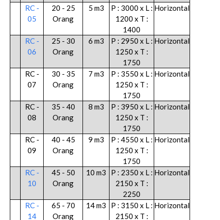
RC -
20 - 25
5 m3
P : 3000 x L :
Horizontal
05
Orang
1200 x T :
1400
RC -
25 - 30
6 m3
P : 2950 x L :
Horizontal
06
Orang
1250 x T :
1750
RC -
30 - 35
7 m3
P : 3550 x L :
Horizontal
07
Orang
1250 x T :
1750
RC -
35 - 40
8 m3
P : 3950 x L :
Horizontal
08
Orang
1250 x T :
1750
RC -
40 - 45
9 m3
P : 4550 x L :
Horizontal
09
Orang
1250 x T :
1750
RC -
45 - 50
10 m3
P : 2350 x L :
Horizontal
10
Orang
2150 x T :
2250
RC -
65 - 70
14 m3
P : 3150 x L :
Horizontal
14
Orang
2150 x T :