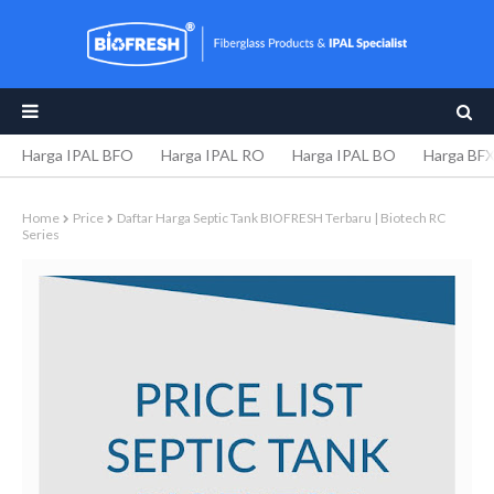
Harga IPAL BFO
Harga IPAL RO
Harga IPAL BO
Harga BF
Home
Price
Daftar Harga Septic Tank BIOFRESH Terbaru | Biotech RC
Series