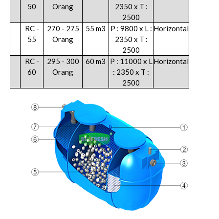
50
Orang
2350 x T :
2500
RC -
270 - 275
55 m3
P : 9800 x L :
Horizontal
55
Orang
2350 x T :
2500
RC -
295 - 300
60 m3
P : 11000 x L
Horizontal
60
Orang
: 2350 x T :
2500