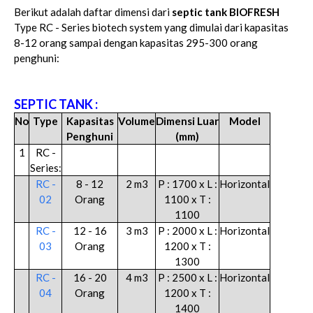
Berikut adalah daftar dimensi dari
septic tank BIOFRESH
Type RC - Series biotech system yang dimulai dari kapasitas
8-12 orang sampai dengan kapasitas 295-300 orang
penghuni:
SEPTIC TANK :
No
Type
Kapasitas
Volume
Dimensi Luar
Model
Penghuni
(mm)
1
RC -
Series:
RC -
8 - 12
2 m3
P : 1700 x L :
Horizontal
02
Orang
1100 x T :
1100
RC -
12 - 16
3 m3
P : 2000 x L :
Horizontal
03
Orang
1200 x T :
1300
RC -
16 - 20
4 m3
P : 2500 x L :
Horizontal
04
Orang
1200 x T :
1400