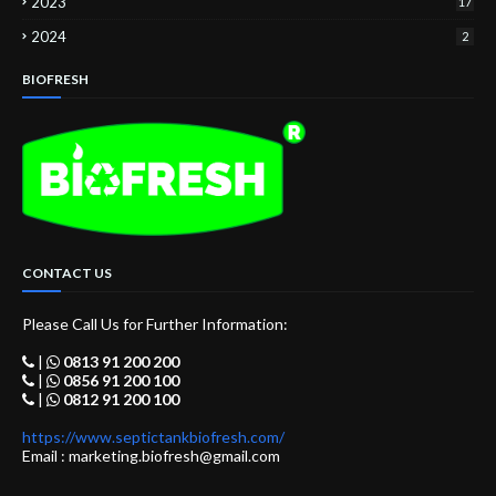
2023
17
2024
2
BIOFRESH
CONTACT US
Please Call Us for Further Information:
|
0813 91 200 200
|
0856 91 200 100
|
0812 91 200 100
https://www.septictankbiofresh.com/
Email : marketing.biofresh@gmail.com