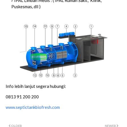
IPAL Limbah Medis : ( IPAL Rumah Sakit, Klinik,
Puskesmas, dll )
Info lebih lanjut segera hubungi:
0813 91 200 200
www.septictankbiofresh.com
OLDER
NEWER